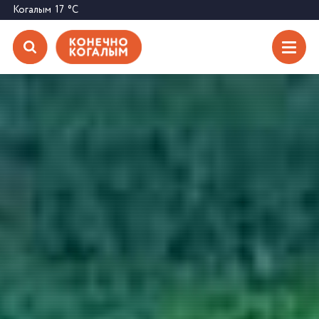
Когалым
17
°C