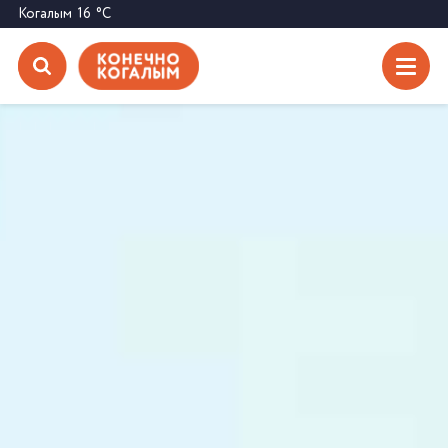
Когалым
16
°C