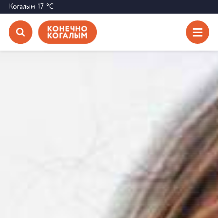
Когалым
17
°C