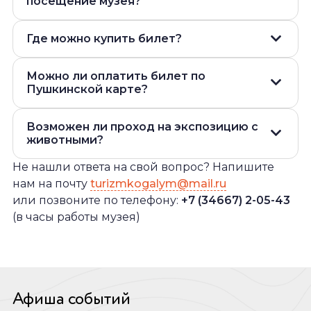
посещение музея?
по 8:30 - 18:00, обед 12:30 – 14:00
Где можно купить билет?
вт – пя 8:30 – 17:00, обед 12:30 – 14:00
льготы
различным категориям посетителей
Можно ли оплатить билет по
В мобильном офисе Туристско-
Пушкинской карте?
информационного центра:
Возможен ли проход на экспозицию с
В кассе музея
(возможны наличный
Да!
животными?
и безналичный виды расчета). Касса
Важно:
работает в часы работы музея,
Не нашли ответа на свой вопрос? Напишите
перерывов нет.
нам на почту
turizmkogalym@mail.ru
Нахождение на территории музея с
вт – вс 11:00 – 18:00
документ, подтверждающий право на
или позвоните по телефону:
+7 (34667) 2-05-43
На официальном сайте:
животными запрещено.
в зимний период: вт - вс 12:00 - 16:00
льготу
(в часы работы музея)
https://vmuzey.com/museum/muzeyno-
vystavochnyy-centr-1
- онлайн-билеты
доступны круглосуточно.
На официальном сайте (
перейти к
билетам
) - выберите опцию оплаты
Афиша событий
«Пушкинская карта».