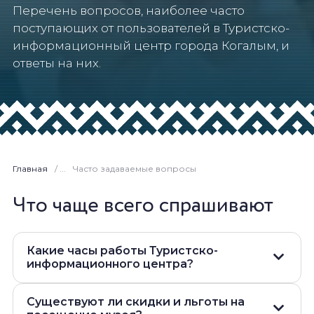
Перечень вопросов, наиболее часто
поступающих от пользователей в Туристско-
информационный центр города Когалым, и
ответы на них.
Главная
/ ...
Часто задаваемые вопросы
Что чаще всего спрашивают
Какие часы работы Туристско-
информационного центра?
Существуют ли скидки и льготы на
Режим работы: