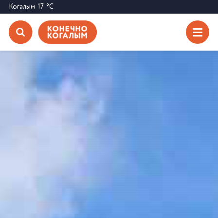
Когалым
17
°C