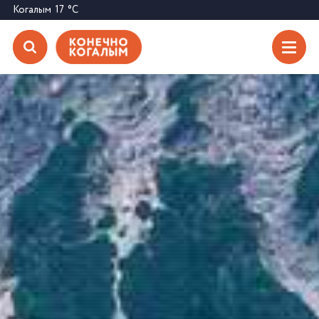
Когалым
17
°C