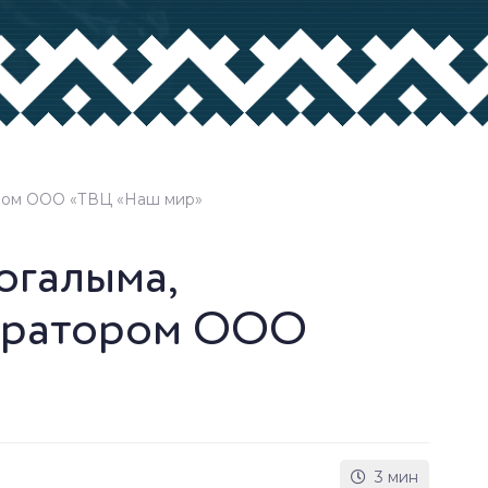
ором ООО «ТВЦ «Наш мир»
огалыма,
ератором ООО
3 мин