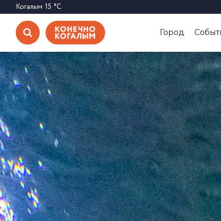
Когалым
15
°C
Город
Событ