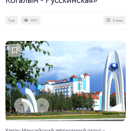
Когалым - Русскинская»
Тур
1071
3 мин
Ханты-Мансийский автономный округ –