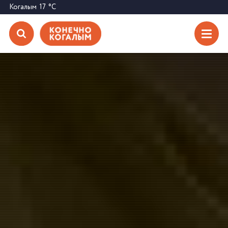
Когалым
17
°C