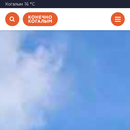
Когалым
16
°C