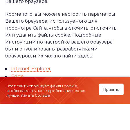
Вашего браузера.
Кроме того, вы можете настроить параметры
Вашего браузера, используемого для
просмотра Сайта, чтобы включить, отключить
или удалить файлы cookie. Подробные
инструкции по настройке вашего браузера
были опубликованы разработчиками
браузеров, и их можно найти здесь:
Internet Explorer
Edge
Chrome
Chrome for iOS
Chrome for Android
Этот сайт использует файлы cookie,
Принять
чтобы сделать ваше пребывание здесь
Firefox
Firefox for iOS
Firefox for Android
лучше.
Узнать больше
Safari for macOS
Safari for iOS
Мы используем файлы cookie только на
основании вашего согласия.